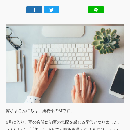
ごあいさつ
私たちの強み
行動規範
会社概要
アクセスマップ
お客様
の声
実績
トピックス
ご利用
案内
皆さまこんにちは。総務部のMです。
6月に入り、雨の合間に初夏の気配を感じる季節となりました。
（とはいえ、近年は4、5月でも時折高温となりますが・・・）