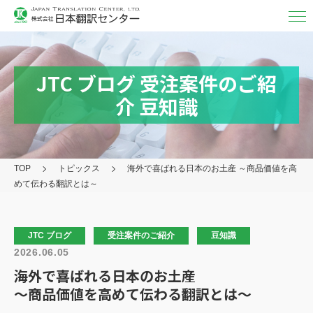
翻訳・
通訳
翻訳
JTC ブログ
受注案件のご紹
MTPE（機械チェック）
介
豆知識
通訳
映像字幕
TOP
トピックス
海外で喜ばれる日本のお土産
～商品価値を高
取り扱い言語・分野/実績
めて伝わる翻訳とは～
対応フォーマット
アフターケア
JTC ブログ
受注案件のご紹介
豆知識
2026.06.05
その他の
サービス
海外で喜ばれる日本のお土産
～商品価値を高めて伝わる翻訳とは～
日本翻訳センター
について