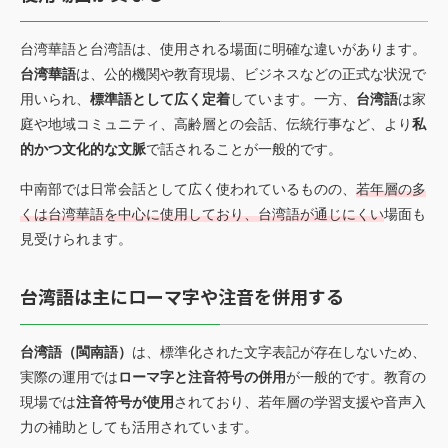
台湾華語と台湾語は、使用される場面に明確な違いがあります。
台湾華語
は、公的機関や教育現場、ビジネスなどの正式な状況で
用いられ、
標準語として広く定着
しています。一方、
台湾語
は家
庭や地域コミュニティ、高齢層との会話、伝統行事など、より
私
的かつ文化的な文脈
で話されることが一般的です。
中南部では日常会話として広く使われているものの、
若年層の多
くは台湾華語を中心に使用しており、台湾語が通じにくい
場面も
見受けられます。
台湾語は主にローマ字や注音を併用する
台湾語（閩南語）
は、標準化された文字表記が存在しないため、
実際の運用では
ローマ字と注音符号の併用
が一般的です。教育の
現場では
注音符号が使用
されており、若年層の学習支援や音声入
力の補助としても活用されています。