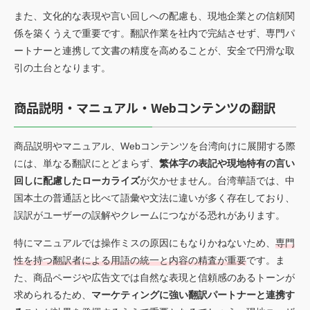
また、文化的な表現や言い回しへの配慮も、現地企業との信頼関
係を築くうえで重要です。翻訳作業を社内で完結させず、専門パ
ートナーと連携して文書の精度を高めることが、安全で円滑な取
引の土台となります。
商品説明・マニュアル・Webコンテンツの翻訳
商品説明やマニュアル、Webコンテンツを台湾向けに展開する際
には、単なる翻訳にとどまらず、
繁体字の表記や現地特有の言い
回しに配慮したローカライズ
が欠かせません。台湾華語では、中
国本土の普通話と比べて語彙や文法に違いが多く存在しており、
誤訳がユーザーの誤解やクレームにつながる恐れがあります。
特にマニュアルでは操作ミスの原因にもなりかねないため、
専門
性を持つ翻訳者による用語の統一と内容の精査が重要
です。ま
た、商品ページや広告文では自然な表現と信頼感のあるトーンが
求められるため、
マーケティングに強い翻訳パートナーと連携す