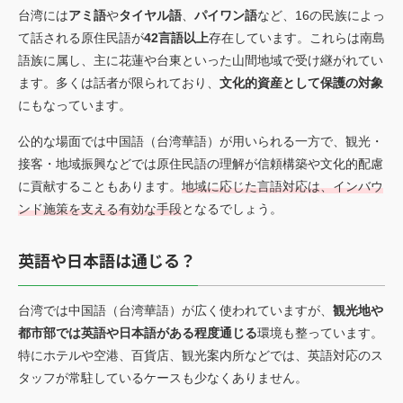
台湾には
アミ語
や
タイヤル語
、
パイワン語
など、16の民族によっ
て話される原住民語が
42言語以上
存在しています。これらは南島
語族に属し、主に花蓮や台東といった山間地域で受け継がれてい
ます。多くは話者が限られており、
文化的資産として保護の対象
にもなっています。
公的な場面では中国語（台湾華語）が用いられる一方で、観光・
接客・地域振興などでは原住民語の理解が信頼構築や文化的配慮
に貢献することもあります。
地域に応じた言語対応は、インバウ
ンド施策を支える有効な手段
となるでしょう。
英語や日本語は通じる？
台湾では中国語（台湾華語）が広く使われていますが、
観光地や
都市部では英語や日本語がある程度通じる
環境も整っています。
特にホテルや空港、百貨店、観光案内所などでは、英語対応のス
タッフが常駐しているケースも少なくありません。