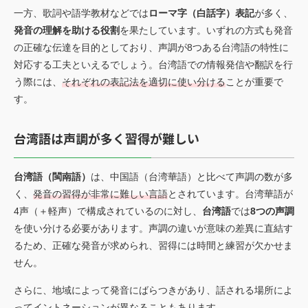
一方、歌詞や語学教材などでは
ローマ字（白話字）表記
が多く、
発音の理解を助ける役割
を果たしています。いずれの方式も発音
の正確な伝達を目的としており、声調が8つある台湾語の特性に
対応する工夫といえるでしょう。台湾語での情報発信や翻訳を行
う際には、
それぞれの表記法を適切に使い分ける
ことが重要で
す。
台湾語は声調が多く習得が難しい
台湾語（閩南語）
は、中国語（台湾華語）と比べて声調の数が多
く、
発音の習得が非常に難しい言語
とされています。台湾華語が
4声（＋軽声）で構成されているのに対し、
台湾語
では
8つの声調
を使い分ける必要があります。声調の違いが意味の差異に直結す
るため、正確な発音が求められ、習得には時間と練習が欠かせま
せん。
さらに、地域によって発音にばらつきがあり、話される場所によ
ってイントネーションが異なることもあります。