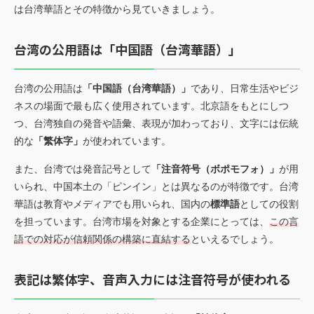
は台湾華語とその特徴から見ていきましょう。
台湾の公用語は「中国語（台湾華語）」
台湾の公用語は
「中国語（台湾華語）」
であり、日常生活やビジ
ネスの場面で最も広く使用されています。北京語をもとにしつ
つ、台湾独自の発音や語彙、表現が加わっており、文字には伝統
的な
「繁体字」
が使われています。
また、台湾では発音記号として
「注音符号（ボポモフォ）」
が用
いられ、中国本土の「ピンイン」とは異なるのが特徴です。台湾
華語は教育やメディアでも用いられ、国内の
標準語
としての役割
を担っています。台湾市場を対象とする企業にとっては、
この言
語での対応が信頼関係の構築に直結する
といえるでしょう。
表記は繁体字、音声入力には注音符号が使われる