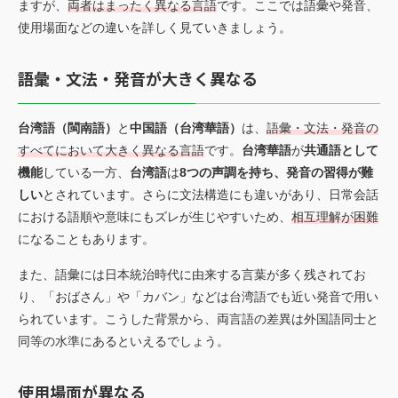
ますが、
両者はまったく異なる言語
です。ここでは語彙や発音、
使用場面などの違いを詳しく見ていきましょう。
語彙・文法・発音が大きく異なる
台湾語（閩南語）
と
中国語（台湾華語）
は、
語彙・文法・発音の
すべてにおいて大きく異なる言語
です。
台湾華語
が
共通語として
機能
している一方、
台湾語
は
8つの声調を持ち、発音の習得が難
しい
とされています。さらに文法構造にも違いがあり、日常会話
における語順や意味にもズレが生じやすいため、
相互理解が困難
になることもあります。
また、語彙には日本統治時代に由来する言葉が多く残されてお
り、「おばさん」や「カバン」などは台湾語でも近い発音で用い
られています。こうした背景から、両言語の差異は外国語同士と
同等の水準にあるといえるでしょう。
使用場面が異なる