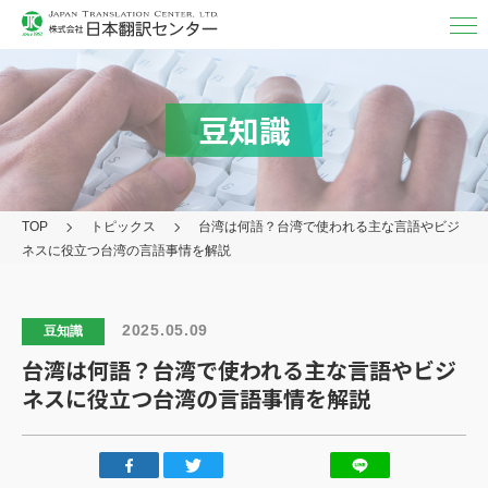
翻訳・
通訳
翻訳
豆知識
MTPE（機械チェック）
通訳
TOP
トピックス
台湾は何語？台湾で使われる主な言語やビジ
映像字幕
ネスに役立つ台湾の言語事情を解説
取り扱い言語・分野/実績
対応フォーマット
2025.05.09
豆知識
台湾は何語？台湾で使われる主な言語やビジ
アフターケア
ネスに役立つ台湾の言語事情を解説
その他の
サービス
日本翻訳センター
について