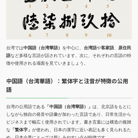
台湾では
中国語（台湾華語）
を中心に、
台湾語
や
客家語
、
原住民
語
など多様な言語が話されています。次に、それぞれの言語の特
徴や使用される場面を見ていきましょう。
中国語（台湾華語）：繁体字と注音が特徴の公用
語
台湾の公用語である
「中国語（台湾華語）」
は、北京語をもとに
しながら独自の発音や語彙が加わった言語であり、日常生活から
ビジネスまで幅広く使用されています。書き言葉には構造の複雑
な
「繁体字」
が使われ、日本の漢字に近い表記も多く見られるた
め、日本企業にとっては親しみやすい点が特徴です。