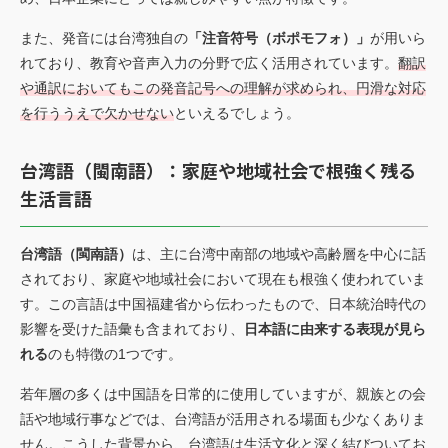
また、発音には台湾独自の
「注音符号（ボポモフォ）」
が用いら
れており、教育や音声入力の分野で広く活用されています。
翻訳
や通訳においてもこの発音記号への理解が求められ、円滑な対応
を行ううえで欠かせない
といえるでしょう。
台湾語（閩南語）：家庭や地域社会で根強く残る
生活言語
台湾語（閩南語）
は、主に台湾中南部の地域や高齢層を中心に話
されており、家庭や地域社会において現在も根強く使われていま
す。この言語は中国福建省から伝わったもので、日本統治時代の
影響を受けた語彙も含まれており、
日本語に由来する表現が見ら
れる
のも特徴の1つです。
若年層の多くは中国語を日常的に使用していますが、親族との会
話や地域行事などでは、台湾語が活用される場面も少なくありま
せん。こうした背景から、台湾語は生活文化と深く結びついてお