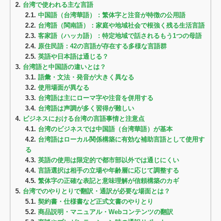
2.
台湾で使われる主な言語
2.1.
中国語（台湾華語）：繁体字と注音が特徴の公用語
2.2.
台湾語（閩南語）：家庭や地域社会で根強く残る生活言語
2.3.
客家語（ハッカ語）：特定地域で話されるもう1つの母語
2.4.
原住民語：42の言語が存在する多様な言語群
2.5.
英語や日本語は通じる？
3.
台湾語と中国語の違いとは？
3.1.
語彙・文法・発音が大きく異なる
3.2.
使用場面が異なる
3.3.
台湾語は主にローマ字や注音を併用する
3.4.
台湾語は声調が多く習得が難しい
4.
ビジネスにおける台湾の言語事情と注意点
4.1.
台湾のビジネスでは中国語（台湾華語）が基本
4.2.
台湾語はローカル関係構築に有効な補助言語として使用す
る
4.3.
英語の使用は限定的で都市部以外では通じにくい
4.4.
言語選択は相手の立場や年齢層に応じて調整する
4.5.
繁体字の正確な表記と意味理解が信頼構築のカギ
5.
台湾でのやりとりで翻訳・通訳が必要な場面とは？
5.1.
契約書・仕様書など正式文書のやりとり
5.2.
商品説明・マニュアル・Webコンテンツの翻訳