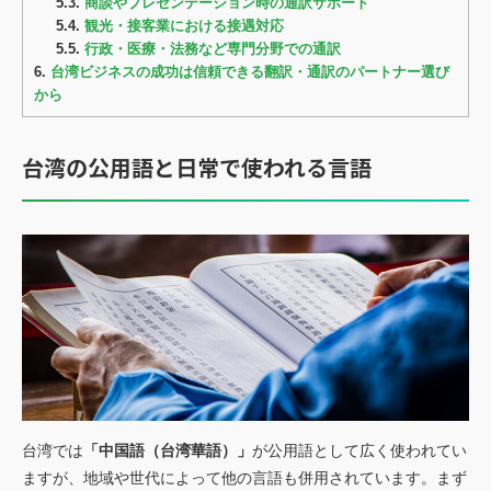
5.3.
商談やプレゼンテーション時の通訳サポート
5.4.
観光・接客業における接遇対応
5.5.
行政・医療・法務など専門分野での通訳
6.
台湾ビジネスの成功は信頼できる翻訳・通訳のパートナー選び
から
台湾の公用語と日常で使われる言語
台湾では
「中国語（台湾華語）」
が公用語として広く使われてい
ますが、地域や世代によって他の言語も併用されています。まず