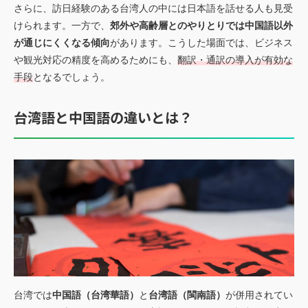
さらに、訪日経験のある台湾人の中には日本語を話せる人も見受
けられます。一方で、
郊外や高齢層とのやりとりでは中国語以外
が通じにくくなる傾向
があります。こうした場面では、ビジネス
や観光対応の精度を高めるためにも、
翻訳・通訳の導入が有効な
手段
となるでしょう。
台湾語と中国語の違いとは？
台湾では
中国語（台湾華語）
と
台湾語（閩南語）
が併用されてい