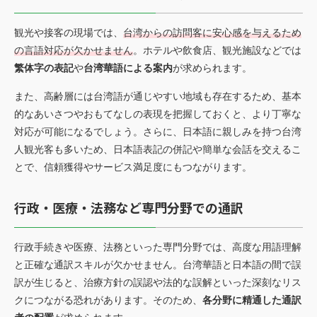
観光や接客の現場では、
台湾からの訪問客に安心感を与えるため
の言語対応が欠かせません
。ホテルや飲食店、観光施設などでは
繁体字の表記
や
台湾華語による案内
が求められます。
また、高齢層には台湾語が通じやすい地域も存在するため、基本
的なあいさつやおもてなしの表現を把握しておくと、より丁寧な
対応が可能になるでしょう。さらに、日本語に親しみを持つ台湾
人観光客も多いため、日本語表記の併記や簡単な会話を交えるこ
とで、信頼獲得やサービス満足度にもつながります。
行政・医療・法務など専門分野での通訳
行政手続きや医療、法務といった専門分野では、高度な用語理解
と正確な通訳スキルが欠かせません。台湾華語と日本語の間で誤
訳が生じると、治療方針の誤認や法的な誤解といった深刻なリス
クにつながる恐れがあります。そのため、
各分野に精通した通訳