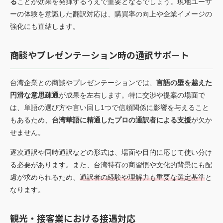
る
ことが効果を発揮するうえで重要となるでしょう。現地ユーザ
ーの体験を意識した翻訳対応は、購買率の向上や企業イメージの
強化にも直結します。
商談やプレゼンテーション時の通訳サポート
台湾企業との商談やプレゼンテーションでは、
言語の壁を越えた
円滑な意思疎通
が成果を左右します。特に交渉や提案の場面で
は、単語の選び方や言い回し1つで信頼関係に影響を与えること
もあるため、
台湾華語に精通したプロの通訳者による支援
が欠か
せません。
逐次通訳や同時通訳などの形式は、場面や目的に応じて使い分け
る必要があります。また、台湾特有の商習慣や文化的背景にも配
慮が求められるため、
通訳者の経験や理解力も重要な選定基準
と
なります。
観光・接客業における接遇対応