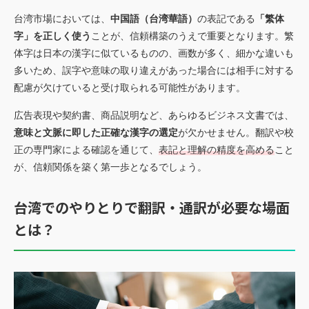
台湾市場においては、
中国語（台湾華語）
の表記である
「繁体
字」を正しく使う
ことが、信頼構築のうえで重要となります。繁
体字は日本の漢字に似ているものの、画数が多く、細かな違いも
多いため、誤字や意味の取り違えがあった場合には相手に対する
配慮が欠けていると受け取られる可能性があります。
広告表現や契約書、商品説明など、あらゆるビジネス文書では、
意味と文脈に即した正確な漢字の選定
が欠かせません。翻訳や校
正の専門家による確認を通じて、
表記と理解の精度を高める
こと
が、信頼関係を築く第一歩となるでしょう。
台湾でのやりとりで翻訳・通訳が必要な場面
とは？