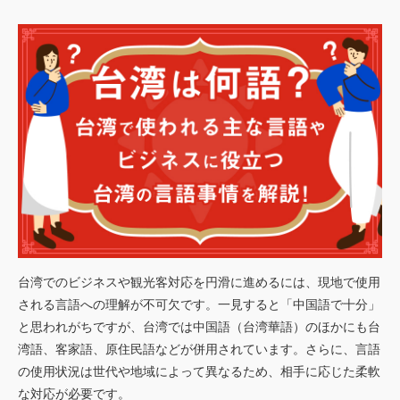
ごあいさつ
私たちの強み
行動規範
会社概要
アクセスマップ
お客様
の声
実績
トピックス
台湾でのビジネスや観光客対応を円滑に進めるには、現地で使用
ご利用
案内
される言語への理解が不可欠です。一見すると「中国語で十分」
と思われがちですが、台湾では中国語（台湾華語）のほかにも台
湾語、客家語、原住民語などが併用されています。さらに、言語
の使用状況は世代や地域によって異なるため、相手に応じた柔軟
な対応が必要です。