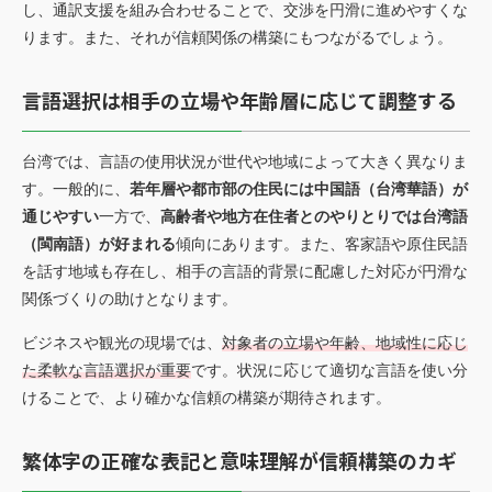
し、通訳支援を組み合わせることで、交渉を円滑に進めやすくな
ります。また、それが信頼関係の構築にもつながるでしょう。
言語選択は相手の立場や年齢層に応じて調整する
台湾では、言語の使用状況が世代や地域によって大きく異なりま
す。一般的に、
若年層や都市部の住民には中国語（台湾華語）が
通じやすい
一方で、
高齢者や地方在住者とのやりとりでは台湾語
（閩南語）が好まれる
傾向にあります。また、客家語や原住民語
を話す地域も存在し、相手の言語的背景に配慮した対応が円滑な
関係づくりの助けとなります。
ビジネスや観光の現場では、
対象者の立場や年齢、地域性に応じ
た柔軟な言語選択が重要
です。状況に応じて適切な言語を使い分
けることで、より確かな信頼の構築が期待されます。
繁体字の正確な表記と意味理解が信頼構築のカギ