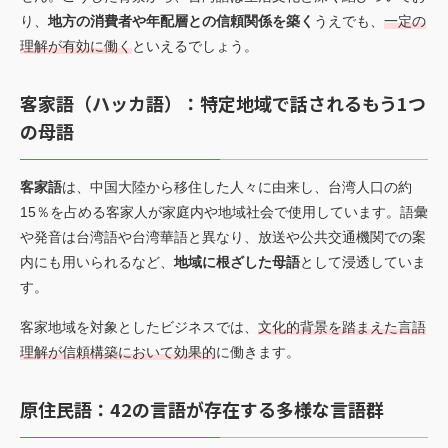
り、
地方の消費者や年配層との信頼関係を築く
うえでも、
一定の
理解が有効に働く
といえるでしょう。
客家語（ハッカ語）：特定地域で話されるもう1つ
の母語
客家語
は、中国大陸から移住した人々に由来し、台湾人口の約
15％を占める客家人が家庭内や地域社会で使用しています。語彙
や発音は台湾語や台湾華語と異なり、放送や公共交通機関での案
内にも用いられるなど、
地域に根ざした母語
として浸透していま
す。
客家地域を対象としたビジネスでは、
文化的背景を踏まえた言語
理解が信頼構築において効果的
に働きます。
原住民語：42の言語が存在する多様な言語群