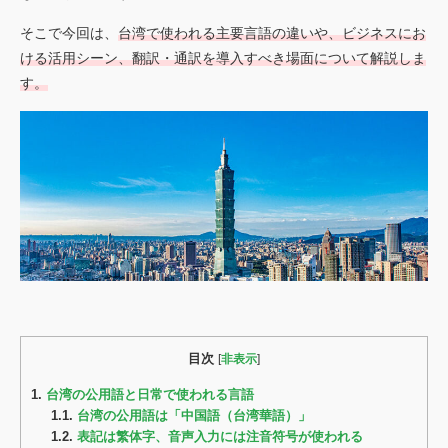
お見積もり依頼
Language
そこで今回は、
台湾で使われる主要言語の違いや、ビジネスにお
JP
EN
ける活用シーン、翻訳・通訳を導入すべき場面について解説しま
翻訳者登録
す。
目次
[
非表示
]
1.
台湾の公用語と日常で使われる言語
1.1.
台湾の公用語は「中国語（台湾華語）」
1.2.
表記は繁体字、音声入力には注音符号が使われる