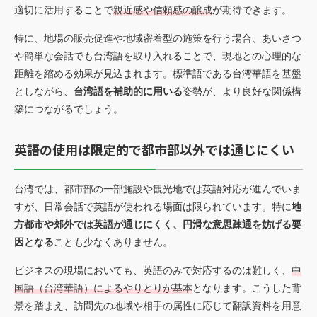
適切に活用することで
親近感や信頼感の醸成
が期待できます。
特に、地場の販売促進や地域密着型の施策を行う場合、あいさつ
や簡単な会話でも台湾語を取り入れることで、現地との心理的な
距離を縮める効果が見込まれます。標準語である台湾華語を基盤
としながら、
台湾語を補助的に用いる
姿勢が、より良好な関係構
築につながるでしょう。
英語の使用は限定的で都市部以外では通じにくい
台湾では、都市部の一部施設や観光地では英語対応が進んでいま
すが、日常会話で英語が使われる場面は限られています。特に
地
方都市や郊外では英語が通じにくく、円滑な意思疎通を妨げる要
因となる
ことも少なくありません。
ビジネスの現場においても、英語のみで対応するのは難しく、
中
国語（台湾華語）によるやりとりが基本
となります。こうした背
景を踏まえ、訪問先の地域や相手の属性に応じて翻訳資料を用意