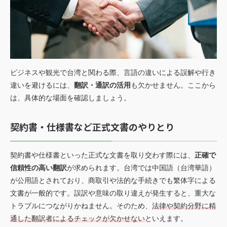
ビジネスや観光で台湾と関わる際、言語の違いによる誤解や行き
違いを避けるには、
翻訳・通訳の活用
も欠かせません。ここから
は、具体的な場面を確認しましょう。
契約書・仕様書など正式文書のやりとり
契約書や仕様書といった正式な文書を取り交わす際には、
正確で
信頼性の高い翻訳
が求められます。台湾では中国語（台湾華語）
が公用語とされており、商取引や法的な手続きでも繁体字による
文書が一般的です。誤訳や意味の取り違えが発生すると、重大な
トラブルにつながりかねません。そのため、
法律や契約分野に精
通した翻訳者によるチェックが欠かせない
といえます。