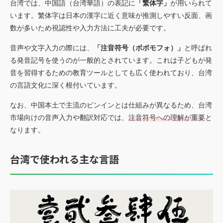
台湾では、中国語（台湾華語）の表記に
「繁体字」
が用いられて
います。繁体字は日本の漢字に近く意味が推測しやすい反面、画
数が多いため視認性や入力方法に工夫が必要です。
音声や文字入力の際には、
「注音符号（ボポモフォ）」
と呼ばれ
る発音記号を使うのが一般的とされています。これは子どもが発
音を習得するための教育ツールとしても広く使われており、台湾
の言語文化に深く根付いています。
なお、中国本土で主流のピンインとは仕組みが異なるため、台湾
市場向けの音声入力や翻訳対応では、
注音符号への理解が重要
と
なります。
台湾で使われる主な言語