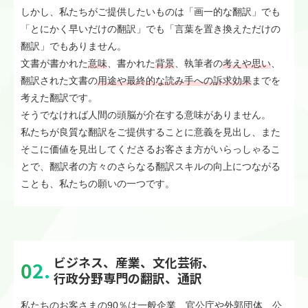
しかし、私たちがご提供したいものは「画一的な翻訳」でも
「とにかく早いだけの翻訳」でも「言葉を置き換えただけの
翻訳」でもありません。
文書が書かれた
意味
、書かれた
背景
、執筆者の
考えや思い
、
翻訳された文書の
用途や最終的な読み手への訴求効果
までを
考えた翻訳です。
そうでなければ人間の頭脳が介在する意味がありません。
私たちが良質な翻訳をご提供することに意義を見出し、また
そこに価値を見出してくださるお客さま方がいらっしゃるこ
とで、翻訳者の方々のさらなる翻訳スキルの向上につながる
ことも、私たちの願いの一つです。
ビジネス、産業、文化芸術、
行政分野専門の翻訳、通訳
私たちのお客さまの90％は一般企業、官公庁や外郭団体、公