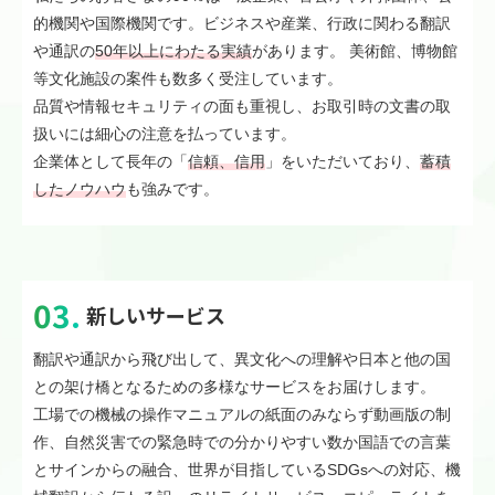
的機関や国際機関です。ビジネスや産業、行政に関わる翻訳
や通訳の
50年以上にわたる実績
があります。 美術館、博物館
等文化施設の案件も数多く受注しています。
品質や情報セキュリティの面も重視し、お取引時の文書の取
扱いには細心の注意を払っています。
企業体として長年の「
信頼、信用
」をいただいており、
蓄積
したノウハウ
も強みです。
新しいサービス
翻訳や通訳から飛び出して、異文化への理解や日本と他の国
との架け橋となるための多様なサービスをお届けします。
工場での機械の操作マニュアルの紙面のみならず動画版の制
作、自然災害での緊急時での分かりやすい数か国語での言葉
とサインからの融合、世界が目指しているSDGsへの対応、機