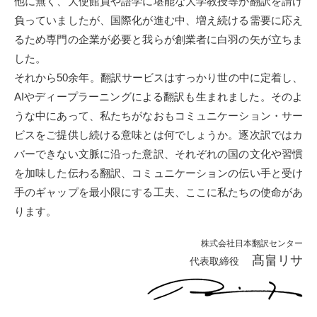
他に無く、大使館員や語学に堪能な大学教授等が翻訳を請け
負っていましたが、国際化が進む中、増え続ける需要に応え
るため専門の企業が必要と我らが創業者に白羽の矢が立ちま
した。
それから50余年。翻訳サービスはすっかり世の中に定着し、
AIやディープラーニングによる翻訳も生まれました。そのよ
うな中にあって、私たちがなおもコミュニケーション・サー
ビスをご提供し続ける意味とは何でしょうか。逐次訳ではカ
バーできない文脈に沿った意訳、それぞれの国の文化や習慣
を加味した伝わる翻訳、コミュニケーションの伝い手と受け
手のギャップを最小限にする工夫、ここに私たちの使命があ
ります。
株式会社日本翻訳センター
髙畠リサ
代表取締役