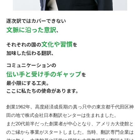
お見積もり依頼
Language
JP
EN
逐次訳ではカバーできない
翻訳者登録
文脈に沿った意訳
、
文化や習慣
それぞれの国の
を
加味した伝わる翻訳、
コミュニケーションの
伝い手と受け手のギャップ
を
最小限にする工夫。
ここに私たちの使命があります。
創業1962年。高度経済成長期の真っ只中の東京都千代田区神
田の地で株式会社日本翻訳センターは生まれました。
まだ20代前半だった創業者が中心となり、アメリカ大使館と
のご縁から事業がスタートしました。当時、翻訳専門企業は