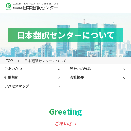
翻訳・
通訳
翻訳
日本翻訳センターについて
MTPE（機械チェック）
通訳
TOP
日本翻訳センターについて
映像字幕
ごあいさつ
私たちの強み
取り扱い言語・分野/実績
行動規範
会社概要
対応フォーマット
アクセスマップ
アフターケア
Greeting
その他の
サービス
日本翻訳センター
について
ごあいさつ