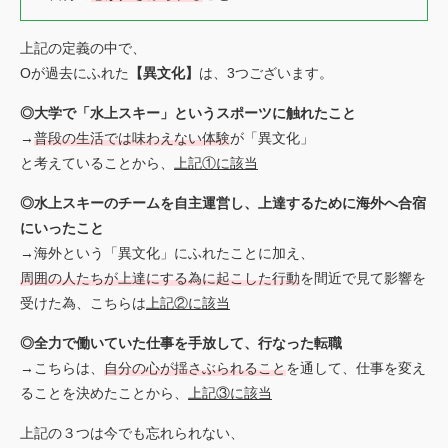
上記の定義の中で、
Oが過去にふれた
【異文化】
は、3つございます。
◎大学で「水上スキー」というスポーツに触れたこと
→
普段の生活では味わえない体験
が「異文化」
と考えていることから、
上記①に該当
◎水上スキーのチームを自主運営し、上達するために海外へ合宿
にいったこと
→海外という「異文化」にふれたことに加え、
周囲の人たちが上達にする為に起こした行動
を間近で見て影響を
受けた為、こちらは
上記②に該当
◎全力で働いていた仕事を手放して、行なった転職
→こちらは、
自分の心が揺さぶられること
を通して、仕事を変え
ることを決めたことから、
上記③に該当
上記の３つは今でも忘れられない、