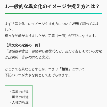
お見積もり依頼
1.一般的な異文化のイメージや捉え方とは？
Language
JP
EN
翻訳者登録
まず「異文化」のイメージや捉え方についてWEBで調べてみま
した。
様々な見解がありましたが、定義（一例）が下記になります。
【異文化の定義の一例】
「価値観や言語、習慣や行動様式など、自分が親しんでいる文化
とは規範・営みの異なる文化」
どこまでを異なるとするか、つまり
「相違」
について
下記の３つが大きな例としてあげられます。
・宗教の相違
・風俗の相違
・人種の相違