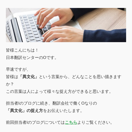
ごあいさつ
私たちの強み
行動規範
会社概要
アクセスマップ
皆様こんにちは！
日本翻訳センターのOです。
お客様
の声
早速ですが、
実績
皆様は
「異文化」
という言葉から、どんなことを思い描きます
か？
トピックス
この言葉は人によって様々な捉え方ができると思います。
ご利用
案内
担当者Iのブログに続き、翻訳会社で働くOなりの
「異文化」の捉え方
をお伝えいたします。
前回担当者Iのブログについては
こちら
よりご覧ください。