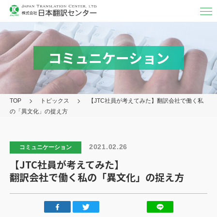
翻訳・
通訳
翻訳
コミュニケーション
MTPE（機械チェック）
通訳
TOP
トピックス
【JTC社員が考えてみた】
翻訳会社で働く私
映像字幕
の「異文化」の捉え方
取り扱い言語・分野/実績
対応フォーマット
2021.02.26
コミュニケーション
【JTC社員が考えてみた】
アフターケア
翻訳会社で働く私の「異文化」の捉え方
その他の
サービス
日本翻訳センター
について