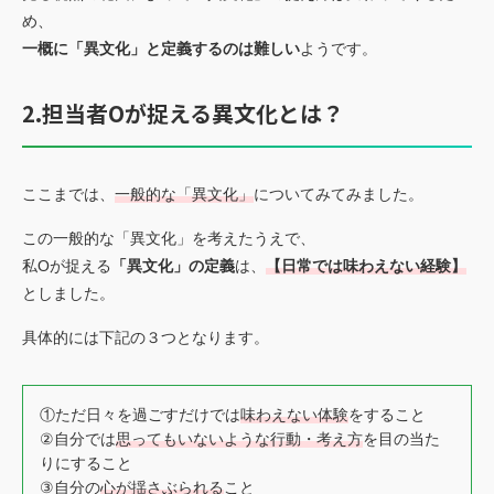
め、
一概に「異文化」と定義するのは難しい
ようです。
2.担当者Oが捉える異文化とは？
ここまでは、
一般的な「異文化」
についてみてみました。
この一般的な「異文化」を考えたうえで、
私Oが捉える
「異文化」の定義
は、
【日常では味わえない経験】
としました。
具体的には下記の３つとなります。
①ただ日々を過ごすだけでは
味わえない体験
をすること
②自分では
思ってもいないような行動・考え方
を目の当た
りにすること
③自分の
心が揺さぶられる
こと