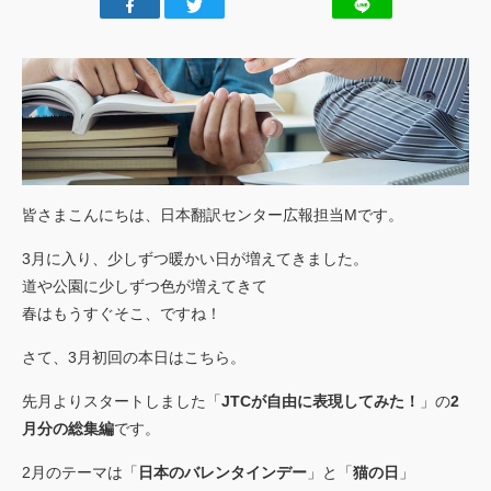
ごあいさつ
私たちの強み
行動規範
会社概要
アクセスマップ
皆さまこんにちは、日本翻訳センター広報担当Mです。
お客様
の声
3月に入り、少しずつ暖かい日が増えてきました。
実績
道や公園に少しずつ色が増えてきて
春はもうすぐそこ、ですね！
トピックス
さて、3月初回の本日はこちら。
ご利用
案内
先月よりスタートしました「
JTCが自由に表現してみた！
」の
2
月分の総集編
です。
2月のテーマは「
日本のバレンタインデー
」と「
猫の日
」