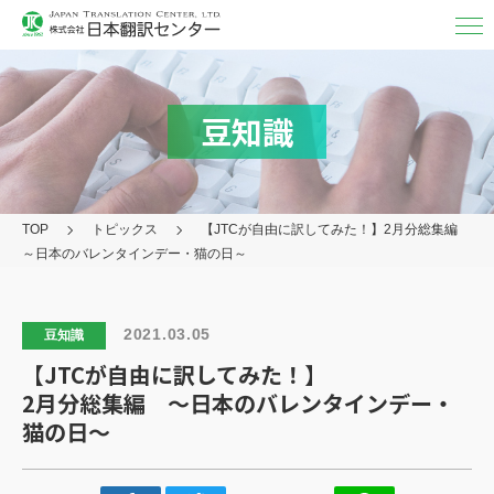
翻訳・
通訳
翻訳
豆知識
MTPE（機械チェック）
通訳
TOP
トピックス
【JTCが自由に訳してみた！】
2月分総集編
映像字幕
～日本のバレンタインデー・猫の日～
取り扱い言語・分野/実績
対応フォーマット
2021.03.05
豆知識
【JTCが自由に訳してみた！】
アフターケア
2月分総集編 ～日本のバレンタインデー・
その他の
サービス
猫の日～
日本翻訳センター
について