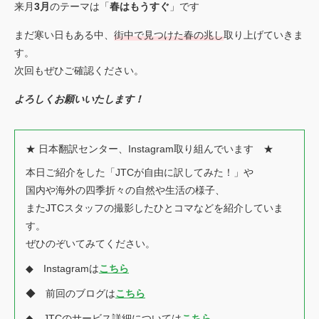
来月
3月
のテーマは「
春はもうすぐ
」です
まだ寒い日もある中、
街中で見つけた春の兆し
取り上げていきま
す。
次回もぜひご確認ください。
よろしくお願いいたします！
★ 日本翻訳センター、Instagram取り組んでいます ★
本日ご紹介をした「JTCが自由に訳してみた！」や
国内や海外の四季折々の自然や生活の様子、
またJTCスタッフの撮影したひとコマなどを紹介していま
す。
ぜひのぞいてみてください。
◆ Instagramは
こちら
◆ 前回のブログは
こちら
◆ JTCのサービス詳細については
こちら