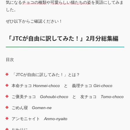
お見積もり依頼
気になる
チョコの種類
や
可愛らしい猫たちの姿
を英語にしてみま
Language
した。
JP
EN
翻訳者登録
ぜひ以下からご確認ください！
「JTCが自由に訳してみた！」2月分総集編
目次
「JTCが自由に訳してみた！」とは？
本命チョコ
Honmei-choco
と 義理チョコ
Giri-choco
ご褒美チョコ
Gohoubi-choco
と 友チョコ
Tomo-choco
ごめん寝
Gomen-ne
アンモニャイト
Anmo-nyaito
おわりに