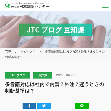
翻訳・
通訳
翻訳
JTC ブログ
豆知識
MTPE（機械チェック）
通訳
TOP
トピックス
多言語対応は社内で内製？外注？迷うときの
映像字幕
判断基準は？
取り扱い言語・分野/実績
対応フォーマット
2026.04.03
JTC ブログ
豆知識
多言語対応は社内で内製？外注？迷うときの
アフターケア
判断基準は？
その他の
サービス
日本翻訳センター
について