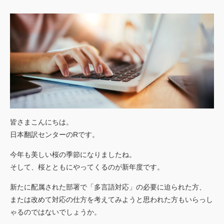
ごあいさつ
私たちの強み
行動規範
会社概要
アクセスマップ
お客様
の声
皆さまこんにちは。
実績
日本翻訳センターのRです。
トピックス
今年も美しい桜の季節になりましたね。
ご利用
案内
そして、桜とともにやってくるのが新年度です。
新たに配属された部署で「多言語対応」の必要に迫られた方、
または改めて対応の仕方を考えてみようと思われた方もいらっし
ゃるのではないでしょうか。