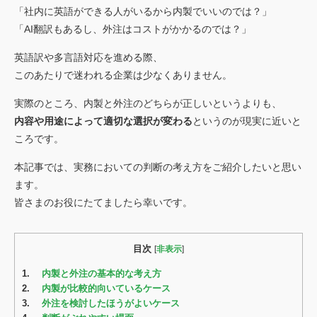
お見積もり依頼
「社内に英語ができる人がいるから内製でいいのでは？」
Language
「AI翻訳もあるし、外注はコストがかかるのでは？」
JP
EN
翻訳者登録
英語訳や多言語対応を進める際、
このあたりで迷われる企業は少なくありません。
実際のところ、内製と外注のどちらが正しいというよりも、
内容や用途によって適切な選択が変わる
というのが現実に近いと
ころです。
本記事では、実務においての判断の考え方をご紹介したいと思い
ます。
皆さまのお役にたてましたら幸いです。
目次
[
非表示
]
1.
内製と外注の基本的な考え方
2.
内製が比較的向いているケース
3.
外注を検討したほうがよいケース