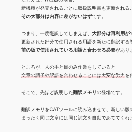
新機種が発売されるごとに取扱説明書も更新される
その大部分は内容に差がないはず
です。
つまり、一度翻訳してしまえば、
大部分は再利用が
更新された部分で使用される用語を新たに翻訳する
前の版で使用されている用語と合わせる必要
があり
ところが、人の手と目のみ作業をしていると
文章の調子や訳語を合わせることには大変な労力
を
そこで、先ほど説明した
翻訳メモリ
の登場です。
翻訳メモリをCATツールに読み込ませて、新しい版
まったく同じ文章には同じ訳文を自動であててくれ