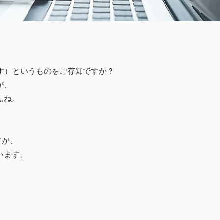
す）というものをご存知ですか？
が、
んね。
すが、
います。