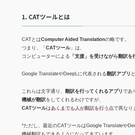
1. CATツールとは
CATとは
Computer Aided Translation
の略です。
つまり、「
CATツール
」は、
コンピューターによる
「支援」を受けながら翻訳を
Google TranslateやDeepLに代表される
翻訳アプリ
これらは文字通り、
翻訳を行ってくれるアプリ
であ
機械が翻訳
をしてくれるわけですが、
CATツール
は
あくまでも人が翻訳を行う点
で異なり
*ただし、最近のCATツールはGoogle Translateや
機械翻訳もできるようになってきています。