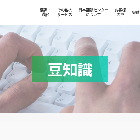
翻訳・
その他の
日本翻訳センター
お客様
実績
通訳
サービス
について
の声
豆知識