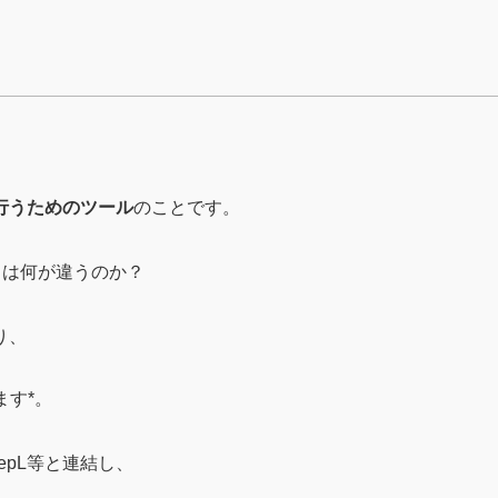
行うためのツール
のことです。
とは何が違うのか？
り、
ます*。
DeepL等と連結し、