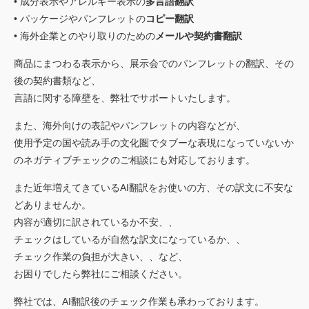
• 成分表示やアレルギー表示の
多言語翻訳
• パッケージやパンフレットの
コピー翻訳
• 海外企業とのやり取りのための
メールや契約書翻訳
商品にまつわる表示から、展示会でのパンフレットの翻訳、その
後の契約書類など、
言語に関する障壁を、弊社でサポートいたします。
また、海外向けの表記やパンフレットの内容などが、
使用予定の国や読み手の文化圏でタブーな表現になっていないか
のネガティブチェックのご相談にも対応しております。
また近年増えてきているAI翻訳をお使いの方、その訳文に不安な
どありませんか。
内容が適切に訳されているか不安、、
チェックはしているが自然な訳文になっているか、、
チェック作業の負担が大きい、、など、
お困りでしたら弊社にご相談ください。
弊社では、AI翻訳後のチェック作業も承わっております。