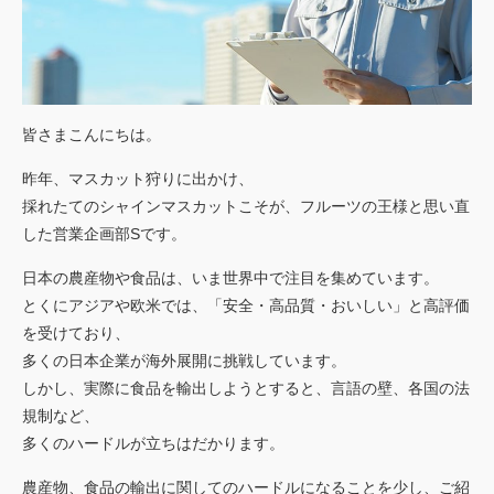
ごあいさつ
私たちの強み
行動規範
皆さまこんにちは。
会社概要
昨年、マスカット狩りに出かけ、
アクセスマップ
採れたてのシャインマスカットこそが、フルーツの王様と思い直
お客様
の声
した営業企画部Sです。
実績
日本の農産物や食品は、いま世界中で注目を集めています。
とくにアジアや欧米では、「安全・高品質・おいしい」と高評価
トピックス
を受けており、
ご利用
案内
多くの日本企業が海外展開に挑戦しています。
しかし、実際に食品を輸出しようとすると、言語の壁、各国の法
規制など、
多くのハードルが立ちはだかります。
農産物、食品の輸出に関してのハードルになることを少し、ご紹