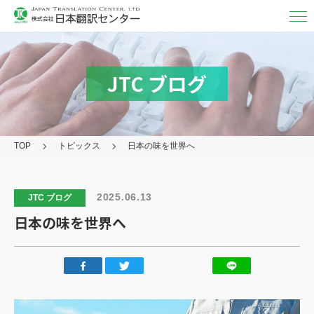
翻訳・
通訳
翻訳
JTC ブログ
MTPE（機械チェック）
通訳
TOP
トピックス
日本の味を世界へ
映像字幕
取り扱い言語・分野/実績
2025.06.13
JTC ブログ
対応フォーマット
日本の味を世界へ
アフターケア
その他の
サービス
日本翻訳センター
について