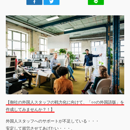
ごあいさつ
私たちの強み
行動規範
会社概要
アクセスマップ
お客様
の声
実績
トピックス
ご利用
案内
【御社の外国人スタッフの戦力化に向けて、「○○の外国語版」を
作成してみませんか？！】
外国人スタッフへのサポートが不足している・・・
安定して就労させてあげたい・・・、