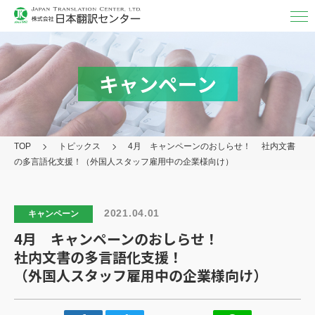
翻訳・
通訳
翻訳
キャンペーン
MTPE（機械チェック）
通訳
TOP
トピックス
4月 キャンペーンのおしらせ！
社内文書
映像字幕
の多言語化支援！
（外国人スタッフ雇用中の企業様向け）
取り扱い言語・分野/実績
対応フォーマット
2021.04.01
キャンペーン
4月 キャンペーンのおしらせ！
アフターケア
社内文書の多言語化支援！
その他の
サービス
（外国人スタッフ雇用中の企業様向け）
日本翻訳センター
について