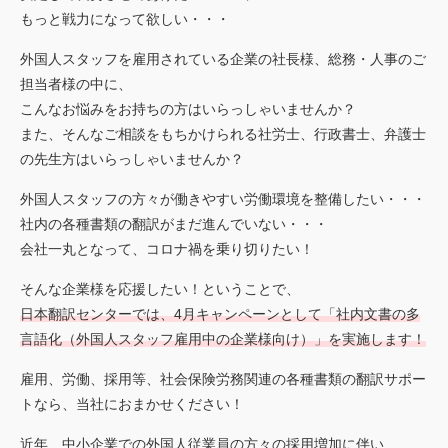
お見積もり依頼
もっと戦力になって欲しい・・・
Language
JP
EN
外国人スタッフを雇用されている企業の社長様、総務・人事のご
翻訳者登録
担当者様の中に、
こんなお悩みをお持ちの方はいらっしゃいませんか？
また、そんなご相談をもちかけられる社労士、行政書士、弁護士
の先生方はいらっしゃいませんか？
外国人スタッフの方々が働きやすい労働環境を整備したい・・・
社内の各種書類の翻訳がまだ進んでいない・・・
会社一丸となって、コロナ禍を乗り切りたい！
そんな企業様を応援したい！ということで、
日本翻訳センターでは、4月キャンペーンとして「社内文書の多
言語化（外国人スタッフ雇用中の企業様向け）」を実施します！
雇用、労働、採用等、社会保険労務関連の各種書類の翻訳サポー
トなら、当社におまかせください！
近年、中小企業での外国人従業員の方々の採用増加に伴い、