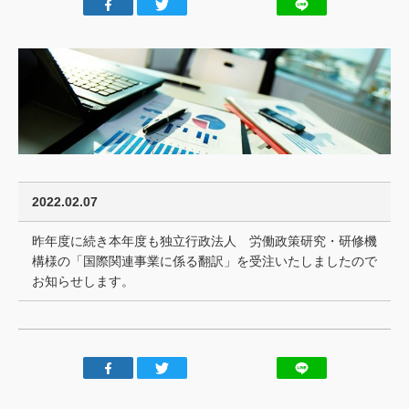
ごあいさつ
私たちの強み
行動規範
会社概要
アクセスマップ
お客様
の声
2022.02.07
実績
昨年度に続き本年度も独立行政法人 労働政策研究・研修機
構様の「国際関連事業に係る翻訳」を受注いたしましたので
トピックス
お知らせします。
ご利用
案内