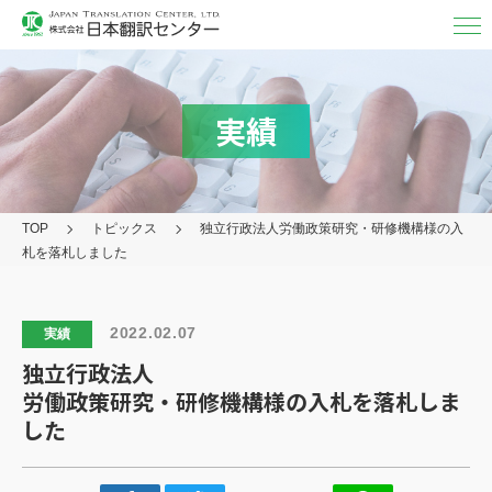
翻訳・
通訳
翻訳
実績
MTPE（機械チェック）
通訳
TOP
トピックス
独立行政法人
労働政策研究・研修機構様の入
映像字幕
札を落札しました
取り扱い言語・分野/実績
対応フォーマット
2022.02.07
実績
独立行政法人
アフターケア
労働政策研究・研修機構様の入札を落札しま
その他の
サービス
した
日本翻訳センター
について