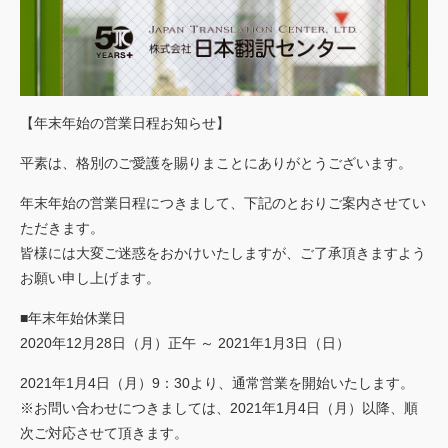
ごあいさつ
私たちの強み
行動規範
【年末年始の営業日程お知らせ】
会社概要
平素は、格別のご愛護を賜りまことにありがとうございます。
アクセスマップ
年末年始の営業日程につきまして、下記のとおりご案内させてい
お客様
の声
ただきます。
実績
皆様には大変ご迷惑をおかけいたしますが、ご了承頂きますよう
お願い申し上げます。
トピックス
■年末年始休業日
ご利用
案内
2020年12月28日（月）正午 ～ 2021年1月3日（日）
2021年1月4日（月）9：30より、通常営業を開始いたします。
※お問い合わせにつきましては、2021年1月4日（月）以降、順
次ご対応させて頂きます。