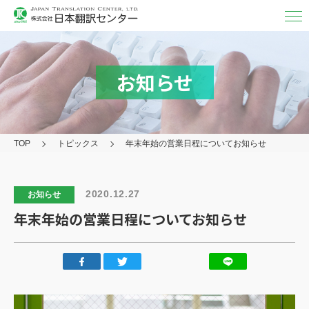
翻訳・
通訳
翻訳
お知らせ
MTPE（機械チェック）
通訳
TOP
トピックス
年末年始の営業日程についてお知らせ
映像字幕
取り扱い言語・分野/実績
2020.12.27
お知らせ
対応フォーマット
年末年始の営業日程についてお知らせ
アフターケア
その他の
サービス
日本翻訳センター
について