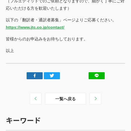
お見積もり依頼
（フルエディットでのご依頼となりますので、細かく丁寧にご対
応いただける方を歓迎いたします）
Language
JP
EN
以下の「翻訳者・通訳者募集」ページよりご応募ください。
翻訳者登録
https://www.jtc.co.jp/contact/
皆様からのお申込みをお待ちしております。
以上
一覧へ戻る
キーワード