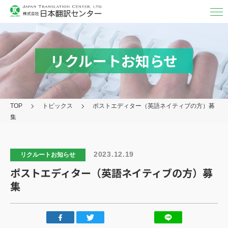
翻訳・
通訳
翻訳
リクルートお知らせ
MTPE（機械チェック）
通訳
TOP
トピックス
ポストエディター（英語ネイティブの方）募
映像字幕
集
取り扱い言語・分野/実績
対応フォーマット
2023.12.19
リクルートお知らせ
ポストエディター（英語ネイティブの方）募
アフターケア
集
その他の
サービス
日本翻訳センター
について