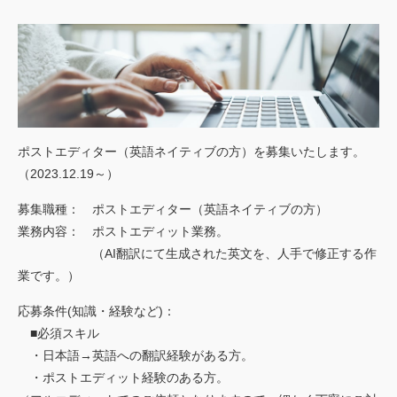
ごあいさつ
私たちの強み
行動規範
会社概要
アクセスマップ
ポストエディター（英語ネイティブの方）を募集いたします。
（2023.12.19～）
お客様
の声
募集職種： ポストエディター（英語ネイティブの方）
実績
業務内容： ポストエディット業務。
（AI翻訳にて生成された英文を、人手で修正する作
トピックス
業です。）
ご利用
案内
応募条件(知識・経験など)：
■必須スキル
・日本語→英語への翻訳経験がある方。
・ポストエディット経験のある方。